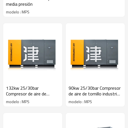
media presión
modelo : MPS
132kw 25/30bar
90kw 25/30bar Compresor
Compresor de aire de
de aire de tornillo industrial
tornillo industrial de media
de media presión
modelo : MPS
modelo : MPS
presión