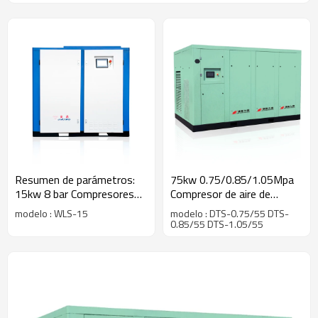
Resumen de parámetros:
75kw 0.75/0.85/1.05Mpa
15kw 8 bar Compresores
Compresor de aire de
de tornillo lubricados por
tornillo seco
modelo : WLS-15
modelo : DTS-0.75/55 DTS-
agua 0.7/0.8/1.0/1.25 MPa
0.85/55 DTS-1.05/55