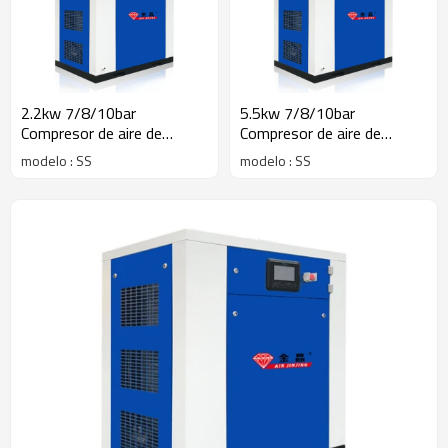
2.2kw 7/8/10bar
5.5kw 7/8/10bar
Compresor de aire de
Compresor de aire de
tornillo helicoidal sin aceite
tornillo helicoidal sin aceite
modelo : SS
modelo : SS
industrial 8/9/10cfm
industrial 8/9/10cfm