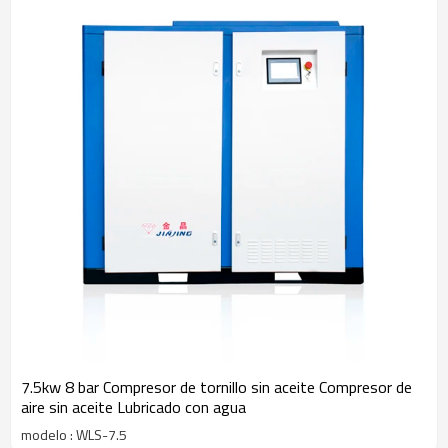
Compresor de aire de tornillo portátil diesel o eléctrico 3.2 Pico de
aire, martillo perforador, máquina perforadora DTH, máquina
perforadora sobre orugas4. Accesorios para compresores de aire
4.1 Secador de aire comprimido por congelación o adsorción 4.2
Filtro o depósito de aire comprimido4.3 Aceite de
lubricación Disponemos de un completo sistema de servicio
posventa y garantía de calidad. La compra de materiales de la
empresa, la inspección, la fabricación, la instalación y las pruebas se
ajustan estrictamente a los procedimientos ISO. lo que garantizará
que cada compresor tenga una calidad fiable y tenga un registro
completo para rastrear, si es necesario.
7.5kw 8 bar Compresor de tornillo sin aceite Compresor de
aire sin aceite Lubricado con agua
modelo : WLS-7.5