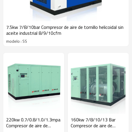
7.5kw 7/8/10bar Compresor de aire de tornillo helicoidal sin
aceite industrial 8/9/10cfm
modelo : SS
220kw 0.7/0.8/1.0/1.3mpa
160kw 7/8/10/13 Bar
Compresor de aire de
Compresor de aire de
tornillo de velocidad fija
tornillo de frecuencia