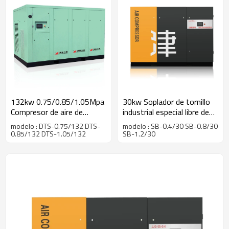
132kw 0.75/0.85/1.05Mpa
30kw Soplador de tornillo
Compresor de aire de
industrial especial libre de
tornillo seco
aceite y libre de
modelo : DTS-0.75/132 DTS-
modelo : SB-0.4/30 SB-0.8/30
contaminación0.4/0.8/1.2mpa
0.85/132 DTS-1.05/132
SB-1.2/30