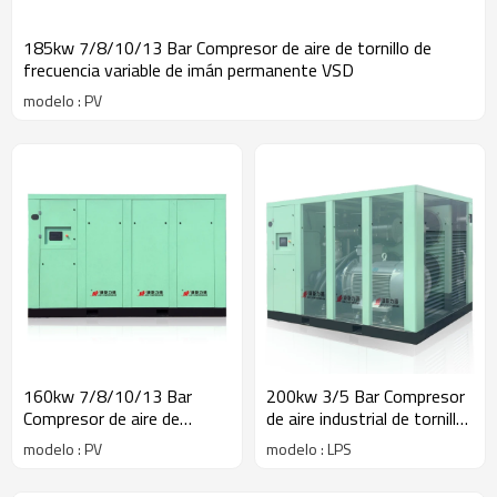
185kw 7/8/10/13 Bar Compresor de aire de tornillo de
frecuencia variable de imán permanente VSD
modelo : PV
160kw 7/8/10/13 Bar
200kw 3/5 Bar Compresor
Compresor de aire de
de aire industrial de tornillo
tornillo de frecuencia
rotativo de baja presión
modelo : PV
modelo : LPS
variable de imán
permanente VSD