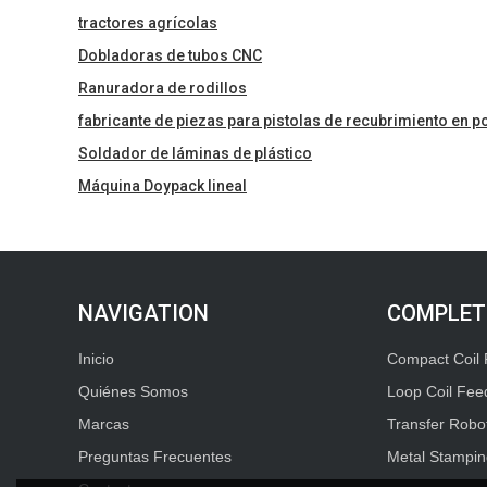
tractores agrícolas
Dobladoras de tubos CNC
Ranuradora de rodillos
fabricante de piezas para pistolas de recubrimiento en p
Soldador de láminas de plástico
Máquina Doypack lineal
COMPLET
Inicio
Compact Coil 
Quiénes Somos
Loop Coil Fee
Marcas
Transfer Robo
Preguntas Frecuentes
Metal Stampin