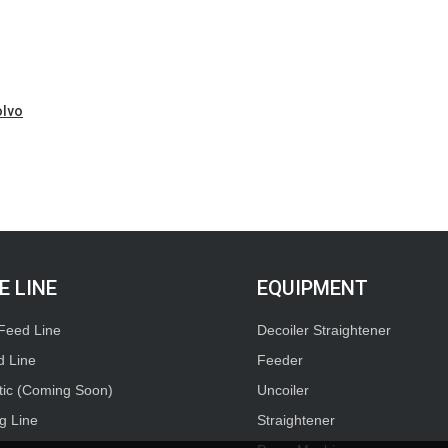
olvo
E LINE
EQUIPMENT
Feed Line
Decoiler Straightener
d Line
Feeder
tic (Coming Soon)
Uncoiler
g Line
Straightener