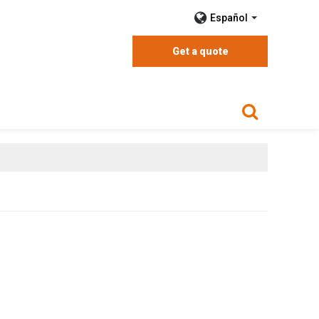
Español
Get a quote