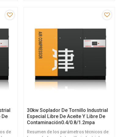
energía
quienes desean una operación de energía
trial
30kw Soplador De Tornillo Industrial
e De
Especial Libre De Aceite Y Libre De
Contaminación0.4/0.8/1.2mpa
cos de
Resumen de los parámetros técnicos de