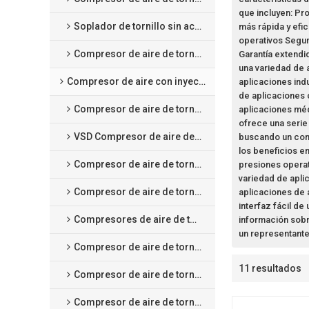
que incluyen: Pro
Soplador de tornillo sin aceite
más rápida y efi
operativos Segur
Compresor de aire de tornillo scroll sin aceite
Garantía extendid
una variedad de a
Compresor de aire con inyección de aceite
aplicaciones ind
de aplicaciones
Compresor de aire de tornillo de velocidad fija
aplicaciones méd
ofrece una serie 
VSD Compresor de aire de tornillo a velocidad variable
buscando un comp
los beneficios 
Compresor de aire de tornillo con magneto permanente VSD
presiones operat
variedad de apli
Compresor de aire de tornillo a baja presión
aplicaciones de 
interfaz fácil de 
Compresores de aire de tornillo de media presión
información sob
un representante
Compresor de aire de tornillo de dos etapas de velocidad fija
11 resultados
Compresor de aire de tornillo de dos etapas con magneto permanente VSD
Compresor de aire de tornillo 4 en 1 integrado