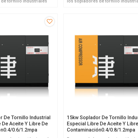
de tornillo industriales
los sopladores de tornillo industri
e y libres de contaminación
libres de aceite y libres de contam
 De Tornillo Industrial
15kw Soplador De Tornillo Indus
e De Aceite Y Libre De
Especial Libre De Aceite Y Libr
n0.4/0.6/1.2mpa
Contaminación0.4/0.8/1.2mpa