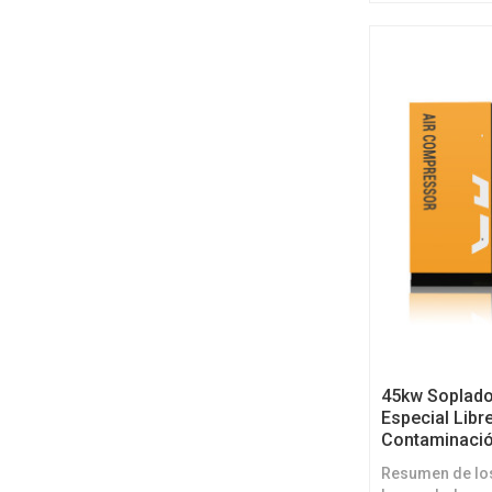
quienes desean
45kw Soplador
Especial Libr
Contaminació
Resumen de lo