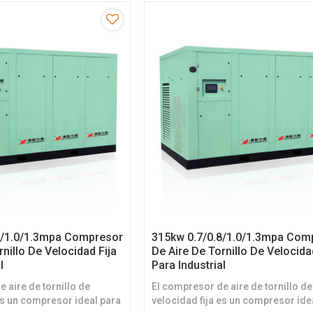
8/1.0/1.3mpa Compresor
315kw 0.7/0.8/1.0/1.3mpa Com
rnillo De Velocidad Fija
De Aire De Tornillo De Velocida
l
Para Industrial
 aire de tornillo de
El compresor de aire de tornillo de
es un compresor ideal para
velocidad fija es un compresor ide