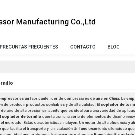
ssor Manufacturing Co.,Ltd
PREGUNTAS FRECUENTES
CONTACTO
BLOG
rnillo
Compressor es un fabricante líder de compresores de aire en China. La em
ón de producir productos confiables y de alta calidad. El
soplador de torni
e aire de alta presión sin aceite que es ideal para una variedad de aplicaci
l
soplador de tornillo
cuenta con una serie de elementos de diseño innov
l mercado. Estas características incluyen: Un motor de alta eficiencia y 
o que facilita el transporte y la instalación Un funcionamiento silencioso q
de seguridad que protegen a los usuarios y al equipo Beneficios El
soplador