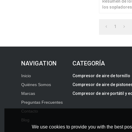
Resumen de lo
los sopladores 
libres de aceit
1
CATEGORÍA
Inicio
Compresor de aire de tornillo
Quiénes Somos
Compresor de aire de pistones
Marcas
Compresor de aire portátil y e
Preguntas Frecuentes
Contacto
Blog
We use cookies to provide you with the best poss