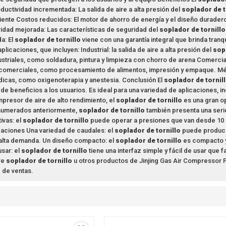
ductividad incrementada: La salida de aire a alta presión del
soplador de t
ciente Costos reducidos: El motor de ahorro de energía y el diseño durader
idad mejorada: Las características de seguridad del
soplador de tornillo
a: El
soplador de tornillo
viene con una garantía integral que brinda tranq
plicaciones, que incluyen: Industrial: la salida de aire a alta presión del
sop
ustriales, como soldadura, pintura y limpieza con chorro de arena Comercial
 comerciales, como procesamiento de alimentos, impresión y empaque. Mé
icas, como oxigenoterapia y anestesia. Conclusión El
soplador de tornil
de beneficios a los usuarios. Es ideal para una variedad de aplicaciones, in
resor de aire de alto rendimiento, el
soplador de tornillo
es una gran op
enumerados anteriormente,
soplador de tornillo
también presenta una serie
ivas: el
soplador de tornillo
puede operar a presiones que van desde 10 a 1
caciones Una variedad de caudales: el
soplador de tornillo
puede producir
alta demanda. Un diseño compacto: el
soplador de tornillo
es compacto y l
usar: el
soplador de tornillo
tiene una interfaz simple y fácil de usar que 
re
soplador de tornillo
u otros productos de Jinjing Gas Air Compressor F
 de ventas.