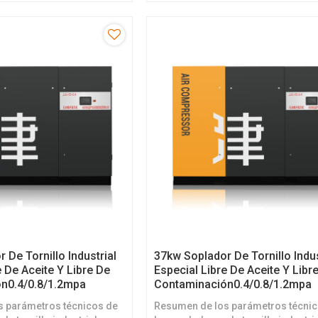
 una operación de energía
quienes desean una operación de 
 De Tornillo Industrial
37kw Soplador De Tornillo Indus
e De Aceite Y Libre De
Especial Libre De Aceite Y Libr
n0.4/0.8/1.2mpa
Contaminación0.4/0.8/1.2mpa
s parámetros técnicos de
Resumen de los parámetros técni