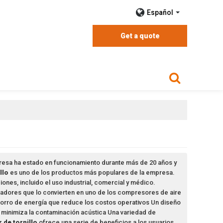
Español
Get a quote
presa ha estado en funcionamiento durante más de 20 años y
llo
es uno de los productos más populares de la empresa.
ones, incluido el uso industrial, comercial y médico.
adores que lo convierten en uno de los compresores de aire
ahorro de energía que reduce los costos operativos Un diseño
ue minimiza la contaminación acústica Una variedad de
 de tornillo
ofrece una serie de beneficios a los usuarios,