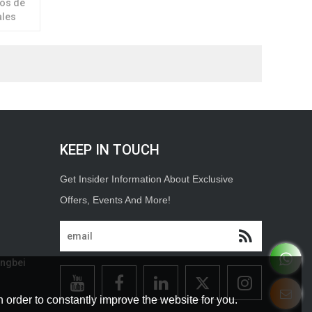
cos de
ales
inación
KEEP IN TOUCH
ongbei
 order to constantly improve the website for you.