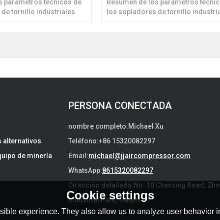
s parámetros técnicos de
Resumen de los parámetros técni
de tornillo industriales
los sopladores de tornillo industri
e y libres de contaminación
libres de aceite y libres de contam
PERSONA CONECTADA
nombre completo:
Michael Xu
 alternativos
Teléfono:
+86 15320082297
quipo de minería
Email:
michael@jjaircompressor.com
WhatsApp:
8615320082297
Dirección detallada:
No. 10 Chenxing Road, Zh
Cookie settings
Industrial Park, Tianjin
ible experience. They also allow us to analyze user behavior in