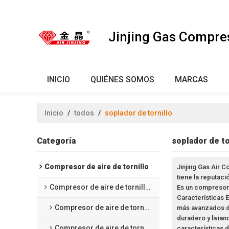
Jinjing Gas Compre
INICIO
QUIÉNES SOMOS
MARCAS
Inicio
/
todos
/
soplador de tornillo
Categoría
soplador de to
Compresor de aire de tornillo
Jinjing Gas Air 
tiene la reputaci
Compresor de aire de tornillo sin aceite
Es un compresor d
Características E
Compresor de aire de tornillo lubricado por agua
más avanzados de
duradero y livian
Compresor de aire de tornillo tipo seco
características 