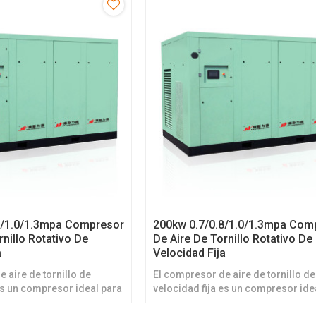
8/1.0/1.3mpa Compresor
200kw 0.7/0.8/1.0/1.3mpa Com
rnillo Rotativo De
De Aire De Tornillo Rotativo De
a
Velocidad Fija
 aire de tornillo de
El compresor de aire de tornillo de
es un compresor ideal para
velocidad fija es un compresor ide
 una operación de energía
quienes desean una operación de 