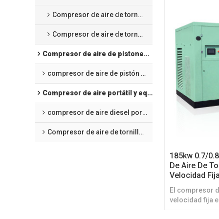
Compresor de aire de tornillo para corte láser
Compresor de aire de tornillo de frecuencia variable de imanes permanentes refrigerado por aceite
Compresor de aire de pistones alternativos
compresor de aire de pistón de presión media
Compresor de aire portátil y equipo de minería
compresor de aire diesel portátil
Compresor de aire de tornillo portátil eléctrico
185kw 0.7/0.
De Aire De To
Velocidad Fij
El compresor de
velocidad fija 
quienes desean