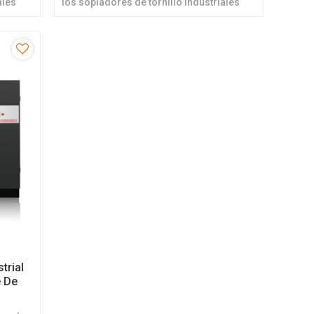
ales
los sopladores de tornillo industriales
inación
libres de aceite y libres de contaminación
trial
e De