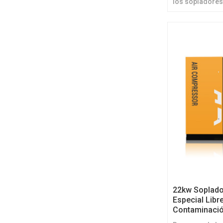
los sopladores 
libres de aceit
22kw Soplador
Especial Libr
Contaminació