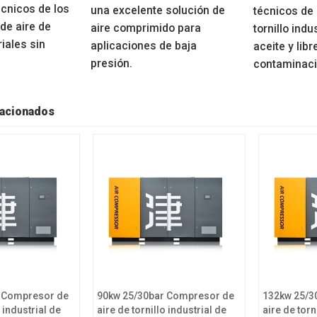
cnicos de los
una excelente solución de
técnicos de
de aire de
aire comprimido para
tornillo indu
riales sin
aplicaciones de baja
aceite y libr
presión.
contaminac
acionados
r Compresor de
90kw 25/30bar Compresor de
132kw 25/3
o industrial de
aire de tornillo industrial de
aire de torn