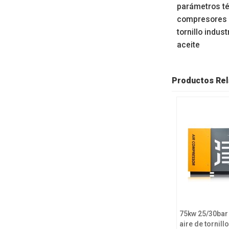
parámetros té
compresores 
tornillo indust
aceite
Productos Rel
75kw 25/30ba
aire de tornill