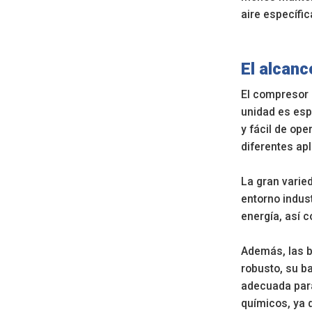
aire específic
El alcanc
El compresor 
unidad es esp
y fácil de op
diferentes ap
La gran varie
entorno indust
energía, así c
Además, las b
robusto, su b
adecuada para
químicos, ya 