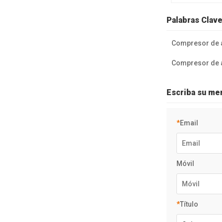
media presión
Palabras Clav
Compresor de a
Compresor de 
Escriba su men
*
Email
Móvil
*
Título