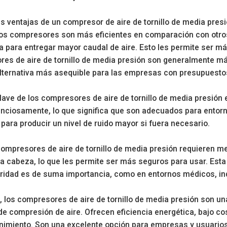
es ventajas de un compresor de aire de tornillo de media presi
tos compresores son más eficientes en comparación con otro
 para entregar mayor caudal de aire. Esto les permite ser m
es de aire de tornillo de media presión son generalmente más
lternativa más asequible para las empresas con presupuesto
clave de los compresores de aire de tornillo de media presión 
enciosamente, lo que significa que son adecuados para entor
para producir un nivel de ruido mayor si fuera necesario.
ompresores de aire de tornillo de media presión requieren 
a cabeza, lo que les permite ser más seguros para usar. Esta
ridad es de suma importancia, como en entornos médicos, indu
, los compresores de aire de tornillo de media presión son un
 compresión de aire. Ofrecen eficiencia energética, bajo cost
imiento. Son una excelente opción para empresas y usuario