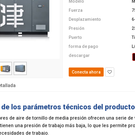
Modelo
M
Fuerza
7
Desplazamiento
6
Presión
2
Puerto
T
forma de pago
L
descargar
Conecta ahora
tallada
de los parámetros técnicos del producto
es de aire de tornillo de media presión ofrecen una serie de 
ienen una presión de trabajo más baja, lo que les permite pro
necesidades de trabajo.