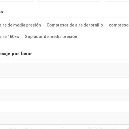
media presión
media pres
es
ire de media presión
Compresor de aire de tornillo
compresor
aire 160kw
Soplador de media presión
saje por favor