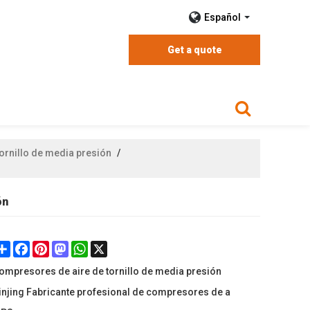
Español
Get a quote
ornillo de media presión
/
ón
Share
Facebook
Pinterest
Mastodon
WhatsApp
X
ompresores de aire de tornillo de media presión
injing Fabricante profesional de compresores de a