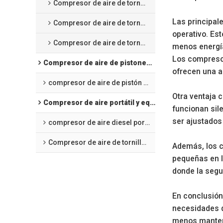
Compresor de aire de tornillo 4 en 1 integrado
Las principal
Compresor de aire de tornillo para corte láser
operativo. Es
Compresor de aire de tornillo de frecuencia variable de imanes permanentes refrigerado por aceite
menos energía
Los compresor
Compresor de aire de pistones alternativos
ofrecen una a
compresor de aire de pistón de presión media
Otra ventaja 
Compresor de aire portátil y equipo de minería
funcionan sil
ser ajustados 
compresor de aire diesel portátil
Compresor de aire de tornillo portátil eléctrico
Además, los c
pequeñas en l
donde la segu
En conclusión
necesidades de
menos manten