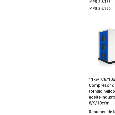
MPS-2.5/185
MPS-2.5/250
11kw 7/8/10b
Compresor de
tornillo helico
aceite industr
8/9/10cfm
Resumen de l