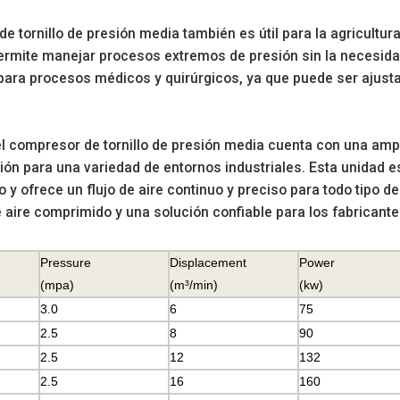
e tornillo de presión media también es útil para la agricultur
permite manejar procesos extremos de presión sin la necesid
ara procesos médicos y quirúrgicos, ya que puede ser ajustad
l compresor de tornillo de presión media cuenta con una am
ón para una variedad de entornos industriales. Esta unidad es 
 y ofrece un flujo de aire continuo y preciso para todo tipo d
 aire comprimido y una solución confiable para los fabricante
Pressure
Displacement
Power
(mpa)
(
m³/min)
(kw)
3.0
6
75
2.5
8
90
2.5
12
132
2.5
16
160