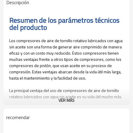
Descripción
Resumen de los parámetros técnicos
del producto
Los compresores de aire de tornillo rotativo lubricados con agua
sin aceite son una forma de generar aire comprimido de manera
eficaz y con un costo muy reducido. Estos compresores tienen
muchas ventajas frente a otros tipos de compresores, como los
compresores de pistón, que usan aceite en su proceso de
compresión. Estas ventajas abarcan desde la vida útil más larga,
hasta el mantenimiento y la facilidad de uso.
La principal ventaja del uso de compresores de aire de tornillo
rotativo lubricados con agua sin aceite es su vida útil mucho más
VER MÁS
larga. Debido a que el compresor no usa aceite para la
lubricación, no hay componentes internos que se desgasten por
el uso. Esto significa que el compresor puede operar
recomendar
continuamente durante mucho tiempo sin la necesidad de
reemplazar partes internas. El compresor es, por lo tanto, mucho