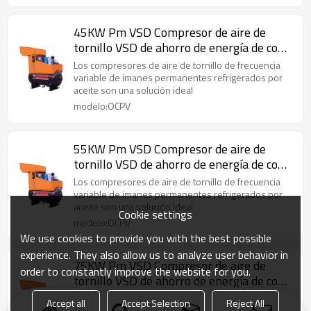
45KW Pm VSD Compresor de aire de
tornillo VSD de ahorro de energía de con
enfriamiento de aceite
Los compresores de aire de tornillo de frecuencia
variable de imanes permanentes refrigerados por
aceite son una solución ideal
modelo:OCPV
55KW Pm VSD Compresor de aire de
tornillo VSD de ahorro de energía de con
enfriamiento de aceite
Los compresores de aire de tornillo de frecuencia
variable de imanes permanentes refrigerados por
aceite son una solución ideal
Cookie settings
modelo:OCPV
We use cookies to provide you with the best possible
experience. They also allow us to analyze user behavior in
75KW Pm VSD Compresor de aire de
order to constantly improve the website for you.
tornillo VSD de ahorro de energía de con
enfriamiento de aceite
Los compresores de aire de tornillo de frecuencia
Accept all
Accept Selection
Reject All
variable de imanes permanentes refrigerados por