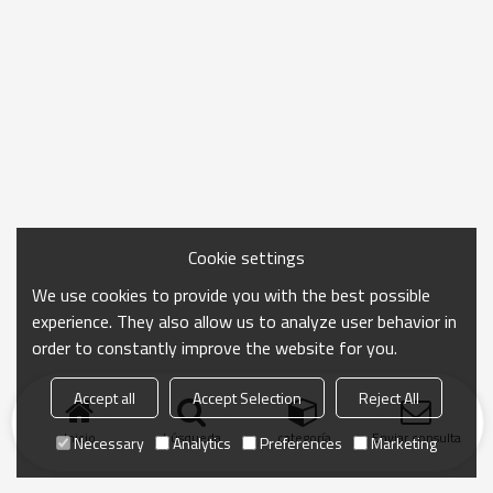
Cookie settings
We use cookies to provide you with the best possible
experience. They also allow us to analyze user behavior in
order to constantly improve the website for you.
Accept all
Accept Selection
Reject All
Inicio
búsqueda
categoría
Enviar consulta
Necessary
Analytics
Preferences
Marketing