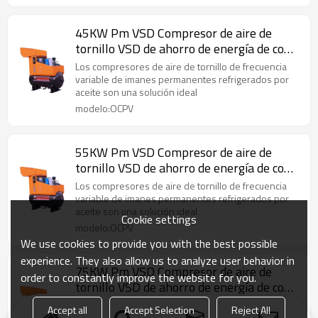
45KW Pm VSD Compresor de aire de
tornillo VSD de ahorro de energía de con
enfriamiento de aceite
Los compresores de aire de tornillo de frecuencia
variable de imanes permanentes refrigerados por
aceite son una solución ideal
modelo:OCPV
55KW Pm VSD Compresor de aire de
tornillo VSD de ahorro de energía de con
enfriamiento de aceite
Los compresores de aire de tornillo de frecuencia
variable de imanes permanentes refrigerados por
aceite son una solución ideal
Cookie settings
modelo:OCPV
We use cookies to provide you with the best possible
experience. They also allow us to analyze user behavior in
75KW Pm VSD Compresor de aire de
order to constantly improve the website for you.
tornillo VSD de ahorro de energía de con
enfriamiento de aceite
Los compresores de aire de tornillo de frecuencia
Accept all
Accept Selection
Reject All
variable de imanes permanentes refrigerados por