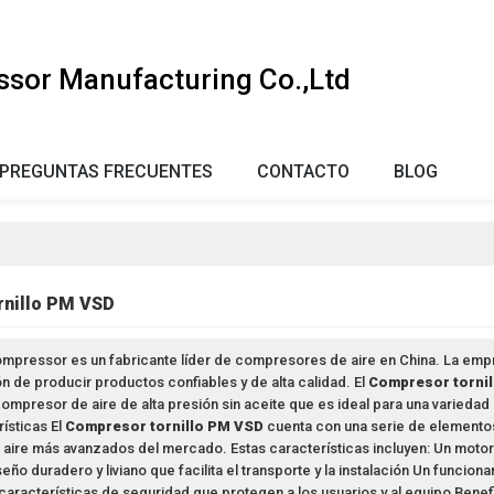
ssor Manufacturing Co.,Ltd
PREGUNTAS FRECUENTES
CONTACTO
BLOG
rnillo PM VSD
Compressor es un fabricante líder de compresores de aire en China. La em
ón de producir productos confiables y de alta calidad. El
Compresor torni
mpresor de aire de alta presión sin aceite que es ideal para una variedad d
ísticas El
Compresor tornillo PM VSD
cuenta con una serie de elementos
ire más avanzados del mercado. Estas características incluyen: Un motor d
eño duradero y liviano que facilita el transporte y la instalación Un funcio
características de seguridad que protegen a los usuarios y al equipo Benef