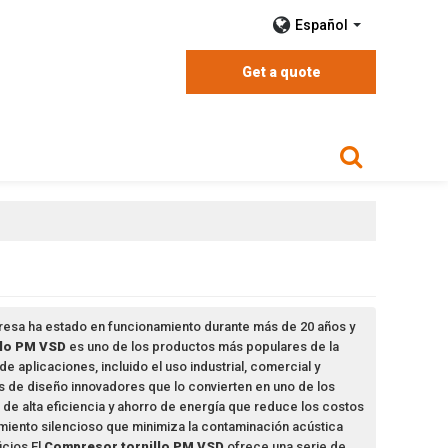
Español
Get a quote
presa ha estado en funcionamiento durante más de 20 años y
llo PM VSD
es uno de los productos más populares de la
e aplicaciones, incluido el uso industrial, comercial y
 de diseño innovadores que lo convierten en uno de los
e alta eficiencia y ahorro de energía que reduce los costos
namiento silencioso que minimiza la contaminación acústica
icios El
Compresor tornillo PM VSD
ofrece una serie de