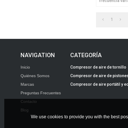
frecuencia var
permanentes re
una solución i
1
CATEGORÍA
Inicio
Compresor de aire de tornillo
Quiénes Somos
Compresor de aire de pistones
Marcas
Compresor de aire portátil y e
Preguntas Frecuentes
Contacto
Blog
We use cookies to provide you with the best poss