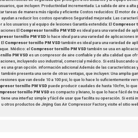
usuarios, que incluyen: Productividad incrementada: La salida de aire a alta
ar tareas de manera más rápida y eficiente Costos reducidos: El motor de 
D
ayudan a reducir los costos operativos Seguridad mejorada: Las caracterí
 a los usuarios y al equipo de lesiones Garantía extendida: El
Compresor t
caciones El
Compresor tornillo PM VSD
es ideal para una variedad de aplic
resor tornillo PM VSD
lo hace ideal para una variedad de aplicaciones i
 El
Compresor tornillo PM VSD
también es ideal para una variedad de a
aque. Médico: el
Compresor tornillo PM VSD
también se usa en aplicaci
rnillo PM VSD
es un compresor de aire confiable y de alta calidad que ofr
caciones, incluyendo uso industrial, comercial y médico. Si está buscando 
D
es una gran opción. información adicional Además de las características
D
también presenta una serie de otras ventajas, que incluyen: Una amplia ga
resiones que van desde 10 a 100 psi, lo que lo hace lo suficientemente ver
presor tornillo PM VSD
puede producir caudales de hasta 10cfm, lo que 
mpresor tornillo PM VSD
es compacto y liviano, lo que lo hace fácil de tra
D
tiene una interfaz simple y fácil de usar que facilita su operación. Si es
D
u otros productos de Jinjing Gas Air Compressor Factory, visite el sitio