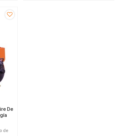
ite son
permanentes refrigerados por aceite son
una solución ideal
ire De
rgía
lo de