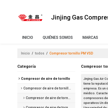
Jinjing Gas Compre
INICIO
QUIÉNES SOMOS
MARCAS
Inicio
/
todos
/
Compresor tornillo PM VSD
Categoría
Compresor to
Compresor de aire de tornillo
Jinjing Gas Air 
tiene la reputaci
Compresor de aire de tornillo sin aceite
empresa. Es un co
médico. Caracter
Compresor de aire de tornillo lubricado por agua
compresores de a
operativos Un dis
Compresor de aire de tornillo tipo seco
Una variedad de 