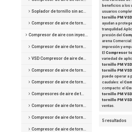
beneficios a los 
Soplador de tornillo sin aceite
usuarios complet
tornillo PM VS
Compresor de aire de tornillo scroll sin aceite
ayudan a proteger
tranquilidad Apli
Compresor de aire con inyección de aceite
presión del
Comp
arena Comercial:
Compresor de aire de tornillo de velocidad fija
impresión y emp
El
Compresor to
VSD Compresor de aire de tornillo a velocidad variable
variedad de apli
tornillo PM VS
Compresor de aire de tornillo con magneto permanente VSD
tornillo PM VS
puede operar a p
Compresor de aire de tornillo a baja presión
caudales: el
Com
compacto: el
Co
Compresores de aire de tornillo de media presión
tornillo PM VS
tornillo PM VS
Compresor de aire de tornillo de dos etapas de velocidad fija
ventas.
Compresor de aire de tornillo de dos etapas con magneto permanente VSD
5 resultados
Compresor de aire de tornillo 4 en 1 integrado