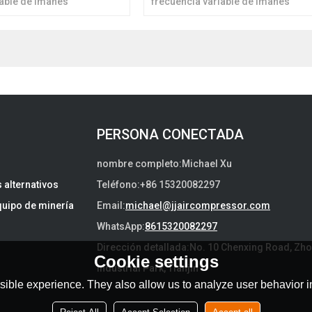
iable de imanes
frecuencia variable de imanes
frigerados por aceite son
permanentes refrigerados por ace
deal
una solución ideal
PERSONA CONECTADA
nombre completo:
Michael Xu
 alternativos
Teléfono:
+86 15320082297
quipo de minería
Email:
michael@jjaircompressor.com
WhatsApp:
8615320082297
Dirección detallada:
No. 10 Chenxing Road, Zh
Cookie settings
Industrial Park, Tianjin
ible experience. They also allow us to analyze user behavior in