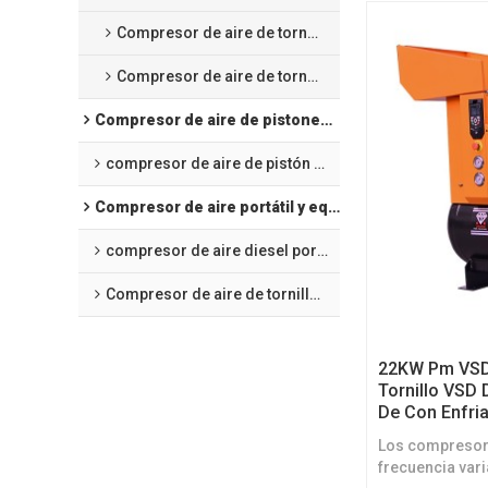
Compresor de aire de tornillo para corte láser
Compresor de aire de tornillo de frecuencia variable de imanes permanentes refrigerado por aceite
Compresor de aire de pistones alternativos
compresor de aire de pistón de presión media
Compresor de aire portátil y equipo de minería
compresor de aire diesel portátil
Compresor de aire de tornillo portátil eléctrico
22KW Pm VSD
Tornillo VSD 
De Con Enfri
Los compresore
frecuencia var