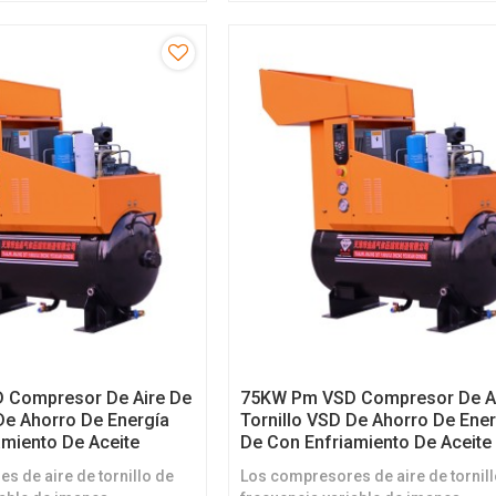
frigerados por aceite son
permanentes refrigerados por ace
deal
una solución ideal
 Compresor De Aire De
75KW Pm VSD Compresor De A
De Ahorro De Energía
Tornillo VSD De Ahorro De Ene
amiento De Aceite
De Con Enfriamiento De Aceite
s de aire de tornillo de
Los compresores de aire de tornil