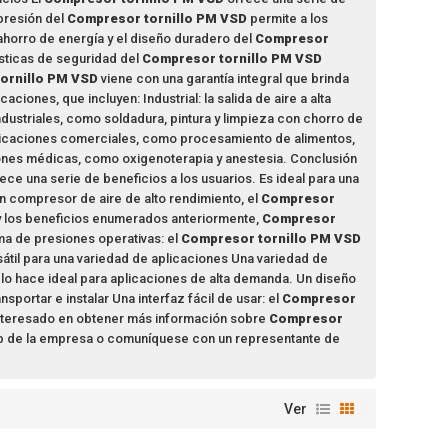
 presión del
Compresor tornillo PM VSD
permite a los
ahorro de energía y el diseño duradero del
Compresor
sticas de seguridad del
Compresor tornillo PM VSD
ornillo PM VSD
viene con una garantía integral que brinda
aciones, que incluyen: Industrial: la salida de aire a alta
ndustriales, como soldadura, pintura y limpieza con chorro de
plicaciones comerciales, como procesamiento de alimentos,
ones médicas, como oxigenoterapia y anestesia. Conclusión
ece una serie de beneficios a los usuarios. Es ideal para una
un compresor de aire de alto rendimiento, el
Compresor
 y los beneficios enumerados anteriormente,
Compresor
ma de presiones operativas: el
Compresor tornillo PM VSD
sátil para una variedad de aplicaciones Una variedad de
lo hace ideal para aplicaciones de alta demanda. Un diseño
nsportar e instalar Una interfaz fácil de usar: el
Compresor
tá interesado en obtener más información sobre
Compresor
 web de la empresa o comuníquese con un representante de
Ver