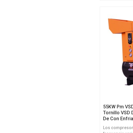
permanentes re
una solución i
55KW Pm VSD
Tornillo VSD 
De Con Enfri
Los compresore