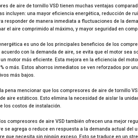
es de aire de tornillo VSD tienen muchas ventajas comparad
as incluyen: una mayor eficiencia energética, reducción de rui
a responder de manera inmediata a fluctuaciones de la deman
ar el aire comprimido al máximo, y mayor seguridad en comp
energética es uno de los principales beneficios de los compres
acuerdo con la demanda de aire, se evita que el motor sea s
 un motor más eficiente. Esta mejora en la eficiencia del mot
0% o más. Estos ahorros inmediatos se ven reforzados por una 
ivos más bajos.
la pena mencionar que los compresores de aire de tornillo V
e aire estáticos. Esto elimina la necesidad de aislar la unida
e los costos de instalación.
los compresores de aire VSD también ofrecen una mejor regulac
re se agrega o reduce en respuesta a la demanda actual del us
ire que necesita sin ningún exceso. Esto se traduce en un str