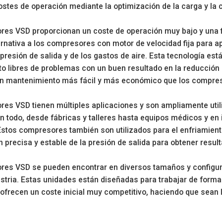
costes de operación mediante la optimización de la carga y la
es VSD proporcionan un coste de operación muy bajo y una fi
rnativa a los compresores con motor de velocidad fija para ap
 presión de salida y de los gastos de aire. Esta tecnología e
o libres de problemas con un buen resultado en la reducció
un mantenimiento más fácil y más económico que los compreso
es VSD tienen múltiples aplicaciones y son ampliamente util
n todo, desde fábricas y talleres hasta equipos médicos y en 
stos compresores también son utilizados para el enfriamient
n precisa y estable de la presión de salida para obtener resu
es VSD se pueden encontrar en diversos tamaños y configura
ustria. Estas unidades están diseñadas para trabajar de forma
frecen un coste inicial muy competitivo, haciendo que sean la