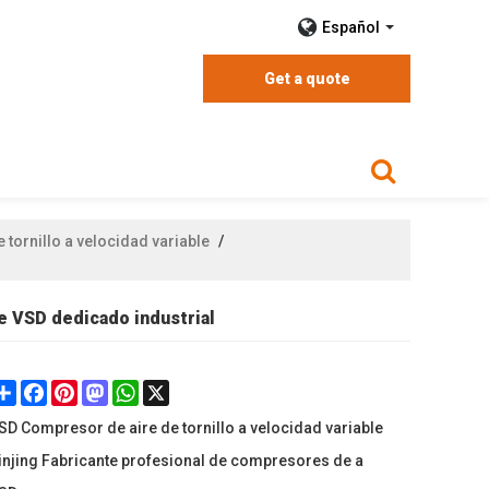
Español
Get a quote
tornillo a velocidad variable
/
e VSD dedicado industrial
Share
Facebook
Pinterest
Mastodon
WhatsApp
X
SD Compresor de aire de tornillo a velocidad variable
injing Fabricante profesional de compresores de a