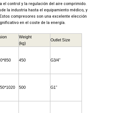
el control y la regulación del aire comprimido.
de la industria hasta el equipamiento médico, y
n. Estos compresores son una excelente elección
nificativo en el coste de la energía.
sion
Weight
Outlet Size
(
kg)
20*850
450
G3/4"
750*1020
500
G1"