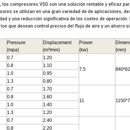
, los compresores VSD son una solución rentable y eficaz para 
ores se utilizan en una gran variedad de de aplicaciones, des
lidad y una reducción significativa de los costes de operació
ios que desean control preciso del flujo de aire y un ahorro sig
Pressure
Displacement
Power
Dimen
(mpa)
(
m³/min)
(kw)
(
mm)
0.7
1.20
0.8
1.10
7.5
840*6
1.0
0.95
1.3
0.80
0.7
1.70
0.8
1.60
11
1150*
1.0
1.40
1.3
1.20
0.7
2.40
0.8
2.20