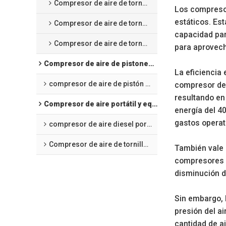
Compresor de aire de tornillo 4 en 1 integrado
Los compresor
estáticos. Est
Compresor de aire de tornillo para corte láser
capacidad par
Compresor de aire de tornillo de frecuencia variable de imanes permanentes refrigerado por aceite
para aprovech
Compresor de aire de pistones alternativos
La eficiencia 
compresor de aire de pistón de presión media
compresor de 
resultando en
Compresor de aire portátil y equipo de minería
energía del 4
gastos operat
compresor de aire diesel portátil
Compresor de aire de tornillo portátil eléctrico
También vale 
compresores d
disminución d
Sin embargo, 
presión del ai
cantidad de a