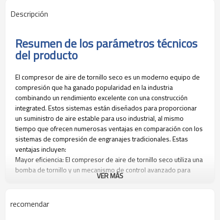
Descripción
Resumen de los parámetros técnicos
del producto
El compresor de aire de tornillo seco es un moderno equipo de
compresión que ha ganado popularidad en la industria
combinando un rendimiento excelente con una construcción
integrated. Estos sistemas están diseñados para proporcionar
un suministro de aire estable para uso industrial, al mismo
tiempo que ofrecen numerosas ventajas en comparación con los
sistemas de compresión de engranajes tradicionales. Estas
ventajas incluyen:
Mayor eficiencia: El compresor de aire de tornillo seco utiliza una
bomba de tornillo y un mecanismo de control avanzado para
VER MÁS
proporcionar una mayor eficiencia y mejorar la productividad. Los
tornillos compresores modernos pueden operar con una
eficiencia del 90% o mayor, en comparación con los tradicionales
recomendar
compresores de engranajes que operan entre el 50% y el 75%