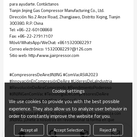
para ayudarte. Contáctanos
Tianjin Jinjing Gas Compressor Manufacturing Co., Ltd.
Dirección: No.2 Anze Road, Zhangjiawo, Distrito Xiqing, Tianjin
300380. R.P. China
Tel: +86-22-60108868
Fax: +86-22-27917107
Móvil/WhatsApp/WeChat: +8615320082297
Correo electrónico: 15320082297@126.com
Sitio web: http://www.jjairpressor.com
#CompresoresDeAireJINJING #ComVacASIA2023
#InnovaciónEnCompresiónDeAire #LíderesDeLaIndustria
#RevoluciónDeAireComprimido #RendimientoPoderoso
Cookie settings
#JINJINGenComVac #TecnologíaDeCompresoresDeAire
#ArtesaníaDeCalidad #FuturoDeLosCompresores
We use cookies to provide you with the best possible
experience. They also allow us to analyze user behavior in
Tu viaje hacia el futuro de la compresión de aire comienza con
order to constantly improve the website for you.
JINJING. ¡Únete a nosotros en revolucionar la forma en que
comprimimos, creamos y conquistamos! 🚀🔩💨
Accept all
Accept Selection
Reject All