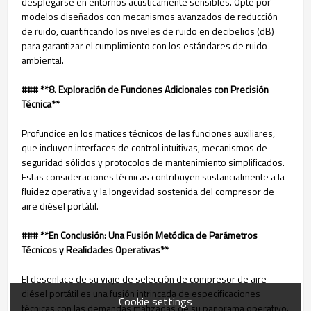
desplegarse en entornos acústicamente sensibles. Opte por
modelos diseñados con mecanismos avanzados de reducción
de ruido, cuantificando los niveles de ruido en decibelios (dB)
para garantizar el cumplimiento con los estándares de ruido
ambiental.
### **8. Exploración de Funciones Adicionales con Precisión
Técnica**
Profundice en los matices técnicos de las funciones auxiliares,
que incluyen interfaces de control intuitivas, mecanismos de
seguridad sólidos y protocolos de mantenimiento simplificados.
Estas consideraciones técnicas contribuyen sustancialmente a la
fluidez operativa y la longevidad sostenida del compresor de
aire diésel portátil.
### **En Conclusión: Una Fusión Metódica de Parámetros
Técnicos y Realidades Operativas**
El desenlace de su viaje de selección de compresor de aire
diésel portátil es una fusión intrincada de especificaciones
Cookie settings
técnicas con las demandas matizadas de su panorama operativo.