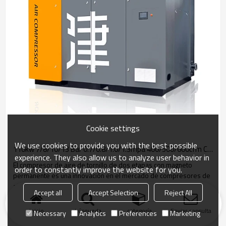
Cookie settings
We use cookies to provide you with the best possible
110kw 7/8/10/13 Bar 0.7/0.8/1.0/1.3mpa 400/500/600cfm Compresión de dos etapas que ahorra energía
experience. They also allow us to analyze user behavior in
El compresor de aire de tornillo de dos etapas con magneto
order to constantly improve the website for you.
permanente es una innovación en el mercado de compresores de
aire.
Accept all
Accept Selection
Reject All
Inicio
búsqueda
categoría
Enviar consulta
Necessary
Analytics
Preferences
Marketing